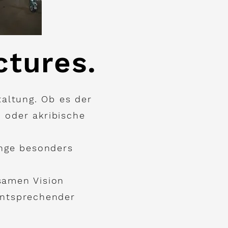
ctures.
taltung. Ob es der
 oder akribische
inge besonders
samen Vision
entsprechender