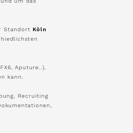
rund um das
er
Standort
Köln
chiedlichsten
FX6, Aputure..),
en kann.
bung, Recruiting
Dokumentationen,