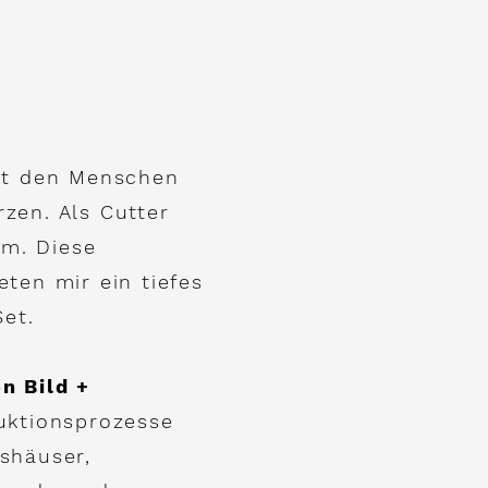
mit den Menschen
zen. Als Cutter
um. Diese
ten mir ein tiefes
Set.
on
Bild +
uktionsprozesse
shäuser,