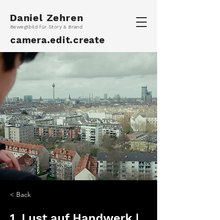
Daniel Zehren
Bewegtbild für Story & Brand
camera.edit.create
< Back
1. Lust auf Handwerk |